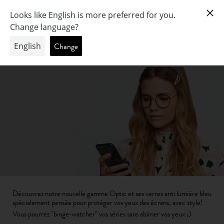
COLLECTION ÉCRANS
Découvrez notre nouvelle gamme Optic et ses verres anti lumière bleu
spécialement pensée pour protéger vos yeux des écrans, avec style!
Vous pourrez "binge-watcher" vos séries sans abîmer vos yeux ;)