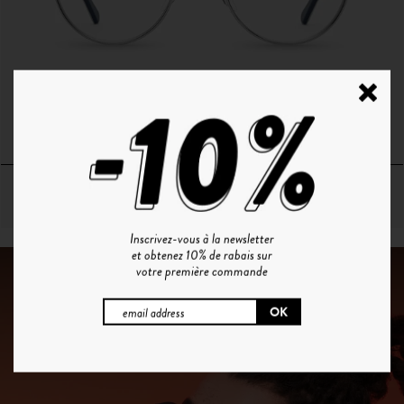
O°10 | SILVER
Inscrivez-vous à la newsletter
et obtenez 10% de rabais sur
votre première commande