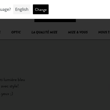
E
OPTIC
LA QUALITÉ MIZE
MIZE & VOUS
NOUS 
ti lumière bleu
avec style!
 yeux ;)