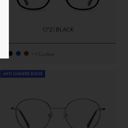
O°2 | BLACK
+ 1 Couleur
ANTI LUMIÈRE BLEUE