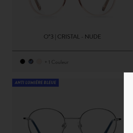
O°3 | CRISTAL - NUDE
+ 1 Couleur
ANTI LUMIÈRE BLEUE