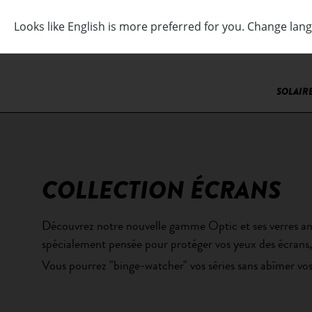
SOLAIR
COLLECTION ÉCRANS
Découvrez notre nouvelle gamme Optic et ses verres an
spécialement pensée pour protéger vos yeux des écrans, 
Vous pourrez "binge-watcher" vos séries sans abîmer vos