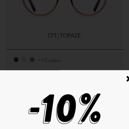
O°1 | TOPAZE
+ 1 Couleur
ANTI LUMIÈRE BLEUE