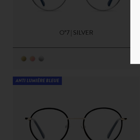
O°7 | SILVER
ANTI LUMIÈRE BLEUE