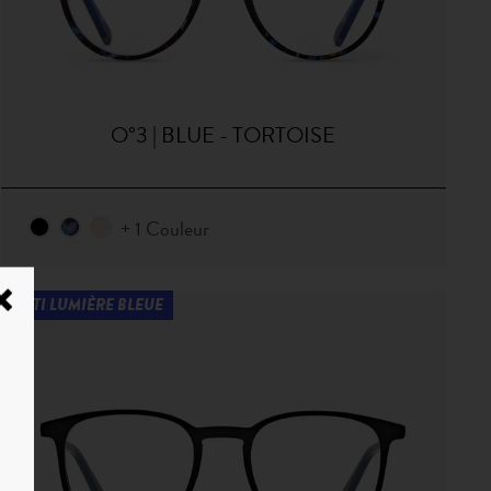
O°3 | BLUE - TORTOISE
+ 1 Couleur
ANTI LUMIÈRE BLEUE