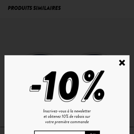
PRODUITS SIMILAIRES
Inscrivez-vous à la newsletter
P°1 | CRISTAL - GRADIENT BLUE
et obtenez 10% de rabais sur
votre première commande