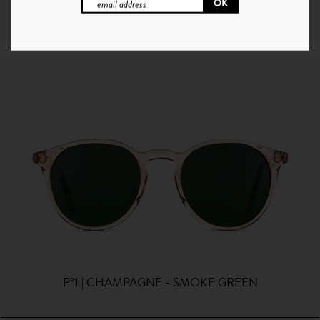
64€
+ 1 Couleur
P°1 | CHAMPAGNE - SMOKE GREEN