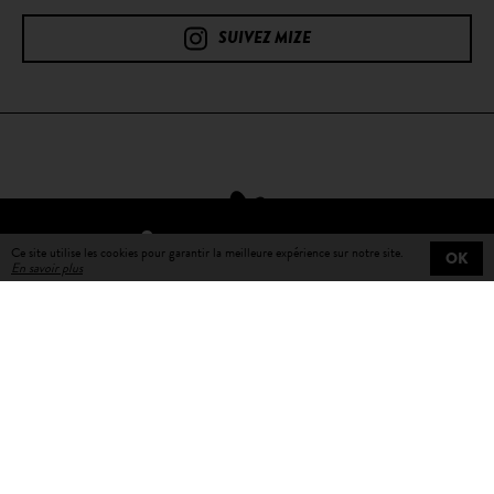
SUIVEZ MIZE
TROUVER UN REVENDEUR
Ce site utilise les cookies pour garantir la meilleure expérience sur notre site.
OK
En savoir plus
Livraison gratuite
sur toutes les commandes
Livraison en 3 à 5 jours