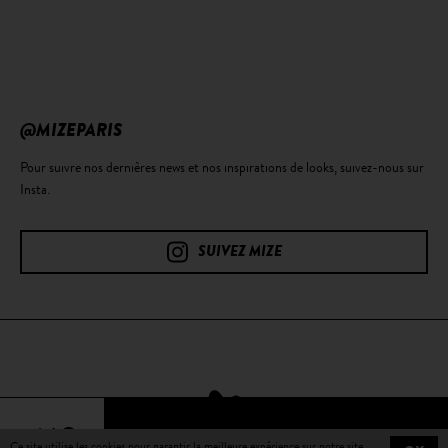
@MIZEPARIS
Pour suivre nos dernières news et nos inspirations de looks, suivez-nous sur
Insta.
SUIVEZ MIZE
64€
Ce site utilise les cookies pour garantir la meilleure expérience sur notre site.