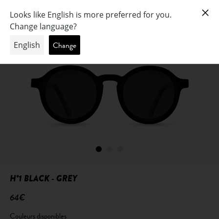
H°1 BLACK - GREY
64€
Couleurs disponibles