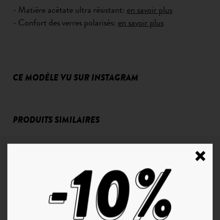
- Matière acétate ultra résistant:
en savoir plus
- Confort des verres polarisés:
en savoir plus
CE MODÈLE VU SUR INSTAGRAM
PRODUITS SIMILAIRES