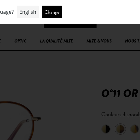
E
OPTIC
LA QUALITÉ MIZE
MIZE & VOUS
NOUS 
O°11 OR
Couleurs disponib