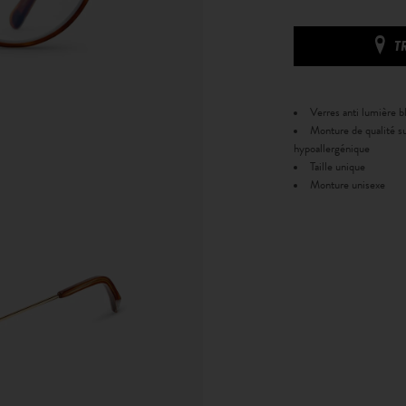
T
Verres anti lumière bl
Monture de qualité su
hypoallergénique
Taille unique
Monture unisexe