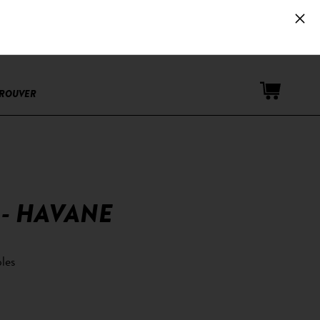
Espace PRO
TROUVER
 - HAVANE
les