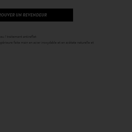
ROUVER UN REVENDEUR
eu / traitement antireflet
périeure faite main en acier inoxydable et en acétate naturelle et