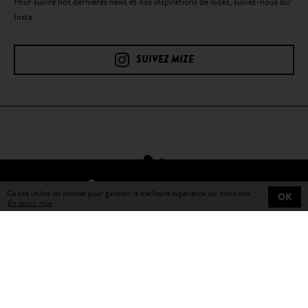
Pour suivre nos dernières news et nos inspirations de looks, suivez-nous sur
Insta.
SUIVEZ MIZE
TROUVER UN REVENDEUR
Ce site utilise les cookies pour garantir la meilleure expérience sur notre site.
OK
En savoir plus
Livraison gratuite
sur toutes les commandes