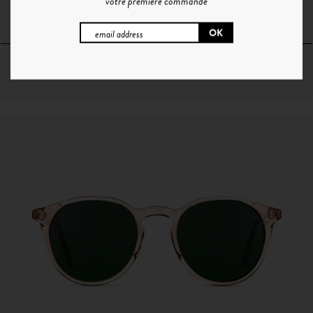
votre première commande
P°1 | CRISTAL - GRADIENT BLUE
64€
+ 1 Couleur