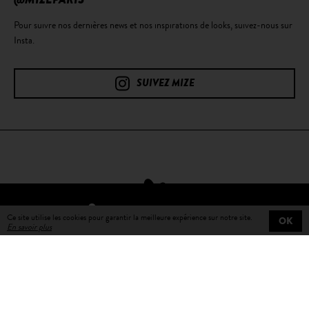
@MIZEPARIS
Pour suivre nos dernières news et nos inspirations de looks, suivez-nous sur
Insta.
SUIVEZ MIZE
TROUVER UN REVENDEUR
Ce site utilise les cookies pour garantir la meilleure expérience sur notre site.
OK
En savoir plus
Livraison gratuite
sur toutes les commandes