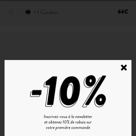
64€
+ 1 Couleur
Inscrivez-vous à la newsletter
et obtenez 10% de rabais sur
P°1 | CHAMPAGNE - SMOKE GREEN
votre première commande