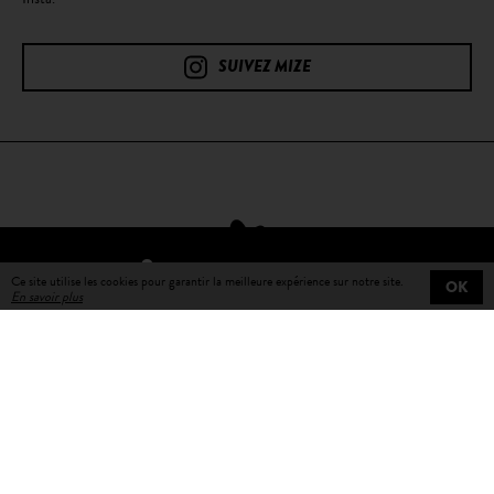
SUIVEZ MIZE
TROUVER UN REVENDEUR
Ce site utilise les cookies pour garantir la meilleure expérience sur notre site.
OK
En savoir plus
Livraison gratuite
sur toutes les commandes