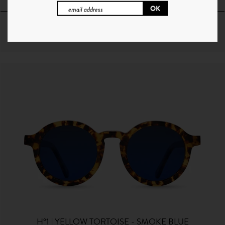
64€
+ 1 Couleur
H°1 | YELLOW TORTOISE - SMOKE BLUE