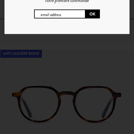
votre première commande
O°7 | OR
ANTI LUMIÈRE BLEUE