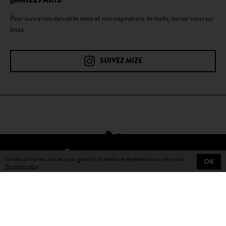
@MIZEPARIS
Pour suivre nos dernières news et nos inspirations de looks, suivez-nous sur
Insta.
SUIVEZ MIZE
TROUVER UN REVENDEUR
Ce site utilise les cookies pour garantir la meilleure expérience sur notre site.
OK
En savoir plus
Livraison gratuite
sur toutes les commandes