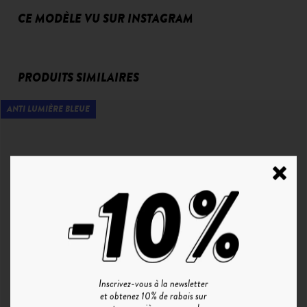
CE MODÈLE VU SUR INSTAGRAM
PRODUITS SIMILAIRES
ANTI LUMIÈRE BLEUE
Inscrivez-vous à la newsletter
et obtenez 10% de rabais sur