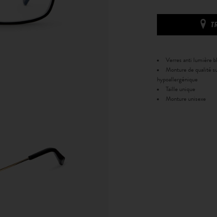
T
Verres anti lumière bl
Monture de qualité su
hypoallergénique
Taille unique
Monture unisexe