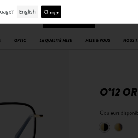
E
OPTIC
LA QUALITÉ MIZE
MIZE & VOUS
NOUS 
O°12 OR
Couleurs disponib