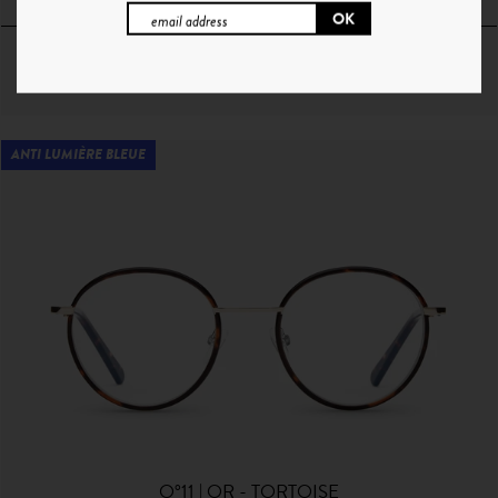
ANTI LUMIÈRE BLEUE
O°11 | OR - TORTOISE