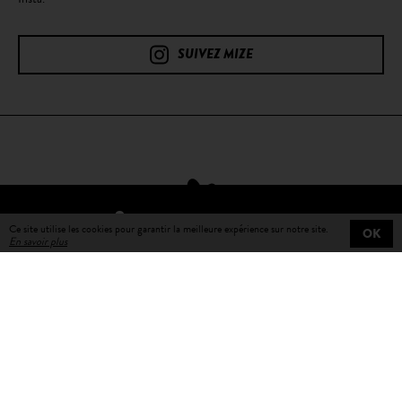
SUIVEZ MIZE
TROUVER UN REVENDEUR
Ce site utilise les cookies pour garantir la meilleure expérience sur notre site.
OK
En savoir plus
Livraison gratuite
sur toutes les commandes