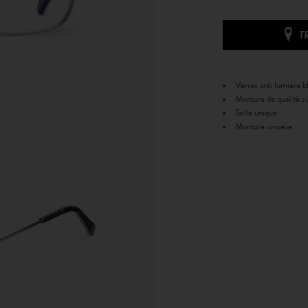
T
Verres anti lumière bl
Monture de qualité su
Taille unique
Monture unisexe