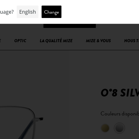
E
OPTIC
LA QUALITÉ MIZE
MIZE & VOUS
NOUS 
O°8 SIL
Couleurs disponib