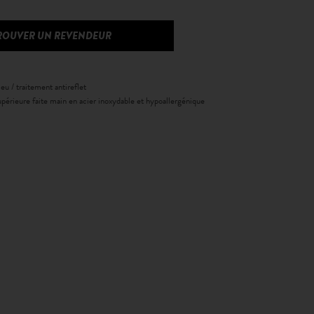
ROUVER UN REVENDEUR
eu / traitement antireflet
périeure faite main en acier inoxydable et hypoallergénique