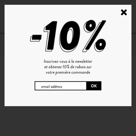
TEALER FEST | CRISTAL - BLUE
44€
Inscrivez-vous à la newsletter
et obtenez 10% de rabais sur
votre première commande