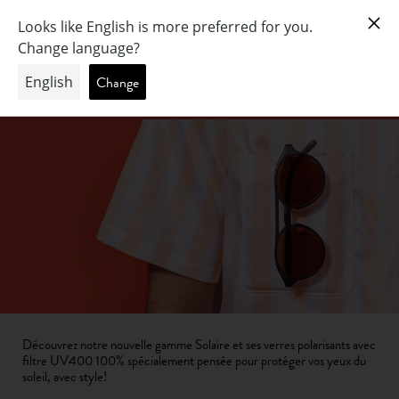
COLLECTION SOLAIRE
Découvrez notre nouvelle gamme Solaire et ses verres polarisants avec
filtre UV400 100% spécialement pensée pour protéger vos yeux du
soleil, avec style!