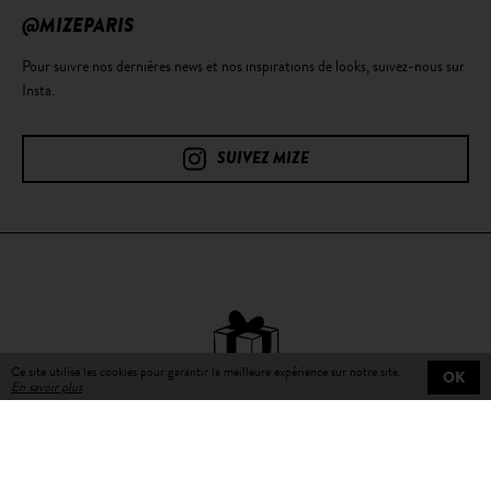
@MIZEPARIS
Pour suivre nos dernières news et nos inspirations de looks, suivez-nous sur
Insta.
SUIVEZ MIZE
Ce site utilise les cookies pour garantir la meilleure expérience sur notre site.
OK
En savoir plus
Livraison gratuite
sur toutes les commandes