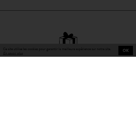
Ce site utilise les cookies pour garantir la meilleure expérience sur notre site.
OK
En savoir plus
Livraison gratuite
sur toutes les commandes
Livraison en 3 à 5 jours
ouvrables avec numéro de suivi