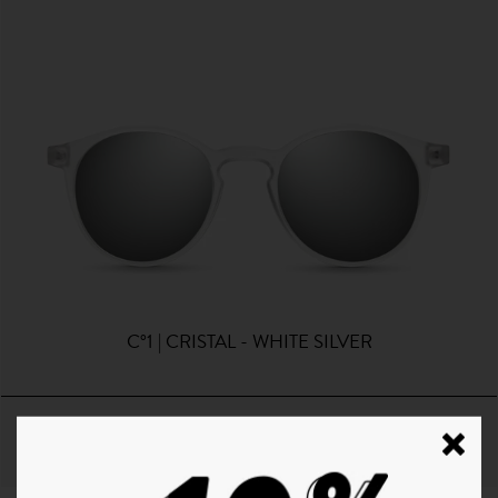
C°1 | CRISTAL - WHITE SILVER
44€
+ 12 Couleurs