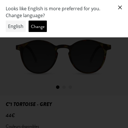
C°1 TORTOISE - GREY
44€
Couleurs disponibles