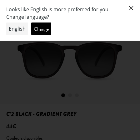
C°2 BLACK - GRADIENT GREY
44€
Couleurs disponibles