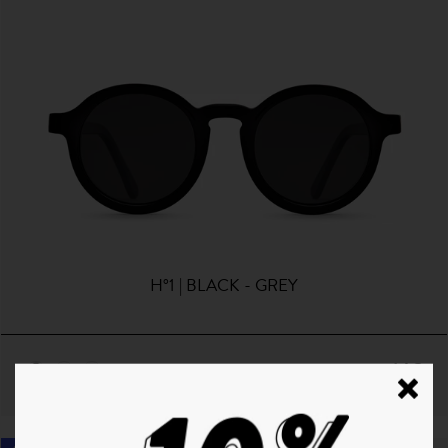
H°1 | BLACK - GREY
64€
+ 5 Couleurs