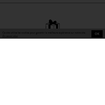
Ce site utilise les cookies pour garantir la meilleure expérience sur notre site.
OK
En savoir plus
Livraison gratuite
sur toutes les commandes
Livraison en 3 à 5 jours
ouvrables avec numéro de suivi