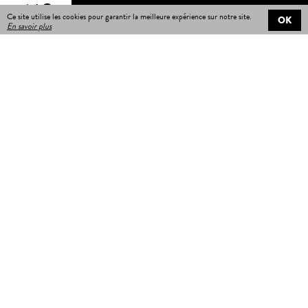
64€
Ce site utilise les cookies pour garantir la meilleure expérience sur notre site.
OK
En savoir plus
Livraison gratuite
sur toutes les commandes
Livraison en 3 à 5 jours
ouvrables avec numéro de suivi
Retours : 20 jours,
pour essayer sans stresser