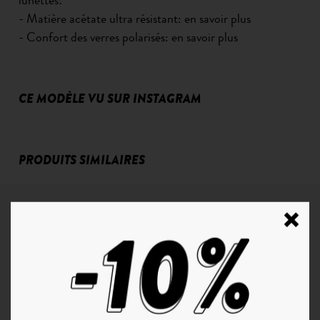
- Matière acétate ultra résistant:
en savoir plus
- Confort des verres polarisés:
en savoir plus
CE MODÈLE VU SUR INSTAGRAM
PRODUITS SIMILAIRES