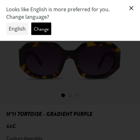
H°11 TORTOISE - GRADIENT PURPLE
64€
Couleurs disponibles