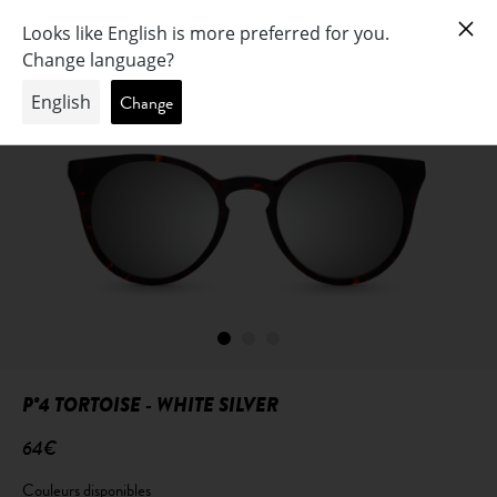
P°4 TORTOISE - WHITE SILVER
64€
Couleurs disponibles