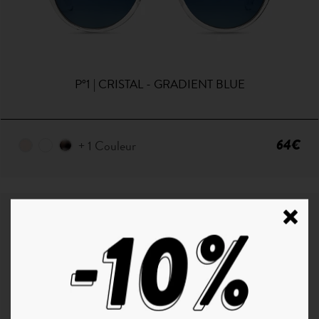
P°1 | CRISTAL - GRADIENT BLUE
64€
+ 1 Couleur