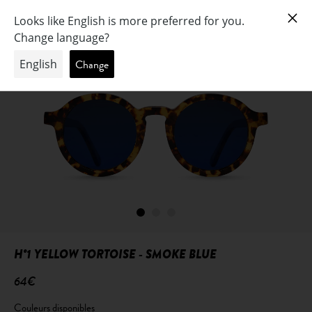
H°1 YELLOW TORTOISE - SMOKE BLUE
64€
Couleurs disponibles