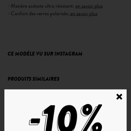
- Matière acétate ultra résistant:
en savoir plus
- Confort des verres polarisés:
en savoir plus
CE MODÈLE VU SUR INSTAGRAM
PRODUITS SIMILAIRES