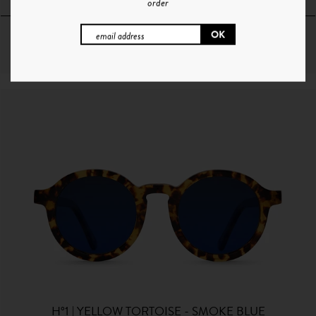
order
64€
+ 10 Couleurs
H°1 | YELLOW TORTOISE - SMOKE BLUE