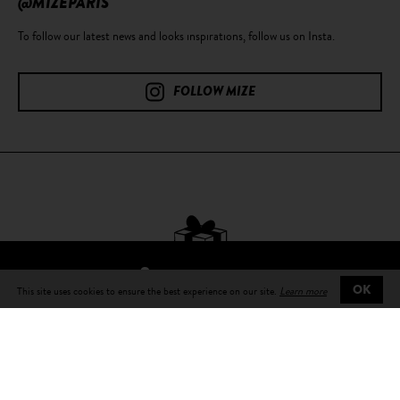
@MIZEPARIS
To follow our latest news and looks inspirations, follow us on Insta.
FOLLOW MIZE
FIND A RESELLER
This site uses cookies to ensure the best experience on our site.
Learn more
OK
Free delivery
on all orders