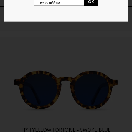
64€
+ 10 Couleurs
H°1 | YELLOW TORTOISE - SMOKE BLUE