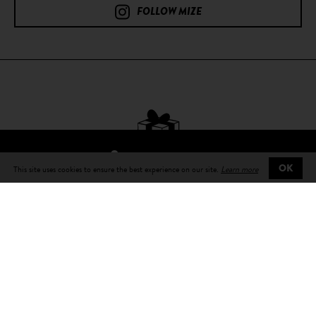
FOLLOW MIZE
FIND A RESELLER
This site uses cookies to ensure the best experience on our site.
Learn more
OK
Free delivery
on all orders
Delivery in 3 to 5 days
working number with tracking number