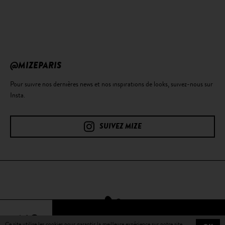
@MIZEPARIS
Pour suivre nos dernières news et nos inspirations de looks, suivez-nous sur
Insta.
SUIVEZ MIZE
64€
Ce site utilise les cookies pour garantir la meilleure expérience sur notre site.