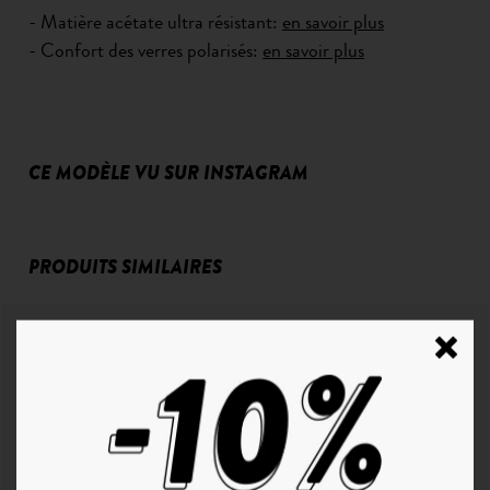
- Matière acétate ultra résistant:
en savoir plus
- Confort des verres polarisés:
en savoir plus
CE MODÈLE VU SUR INSTAGRAM
PRODUITS SIMILAIRES