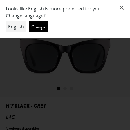
H°7 BLACK - GREY
64€
Couleurs disponibles