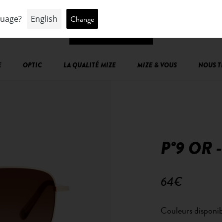
E
OPTIC
LA QUALITÉ MIZE
MIZE & VOUS
NOUS 
P°9 OR
64€
Couleurs disponib