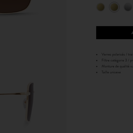
Verres polarisés / tra
Filtre catégorie 3 /
Monture de qualité su
Taille unisexe