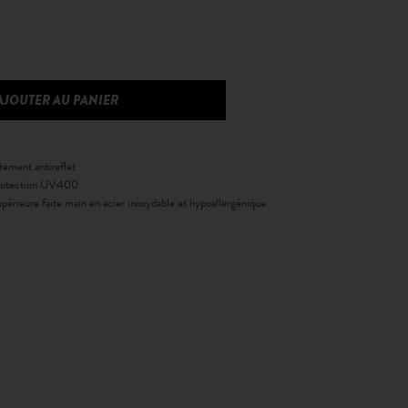
itement antireflet
 protection UV400
périeure faite main en acier inoxydable et hypoallergénique