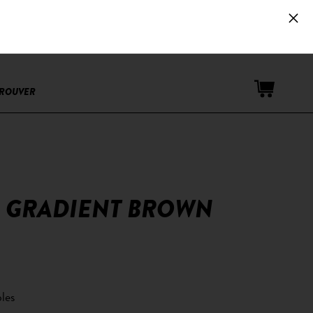
Espace PRO
TROUVER
 - GRADIENT BROWN
les