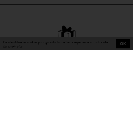
Ce site utilise les cookies pour garantir la meilleure expérience sur notre site.
OK
En savoir plus
Livraison gratuite
sur toutes les commandes
Livraison en 3 à 5 jours
ouvrables avec numéro de suivi