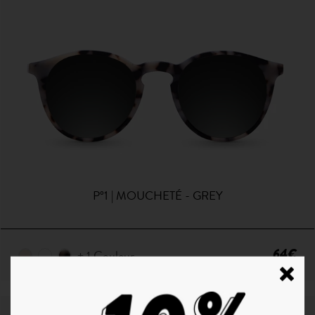
P°1 | MOUCHETÉ - GREY
64€
+ 1 Couleur