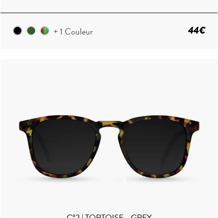
44€
+ 1 Couleur
C°2 | TORTOISE - GREY