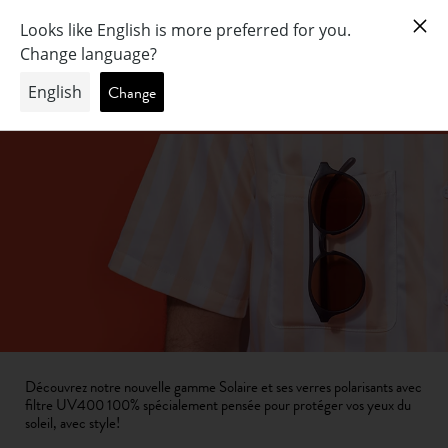
COLLECTION SOLAIRE
Découvrez notre nouvelle gamme Solaire et ses verres polarisants avec
filtre UV400 100% spécialement pensée pour protéger vos yeux du
soleil, avec style!