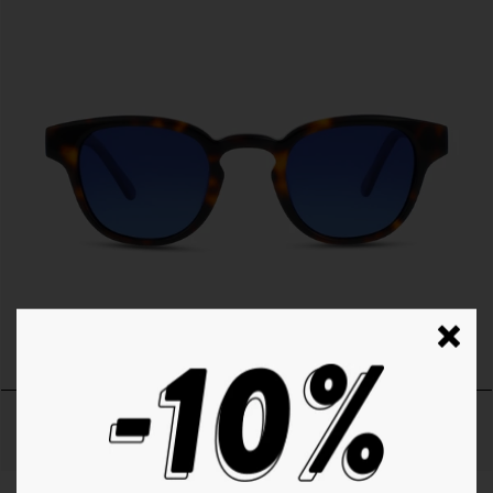
P°12 | TORTOISE - GRADIENT BLUE
64€
+ 1 Couleur