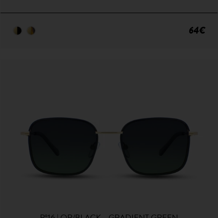
64€
P°16 | OR/BLACK - GRADIENT GREEN