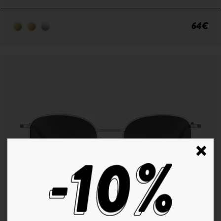
64€
P°8 | SILVER - GRADIENT GREY